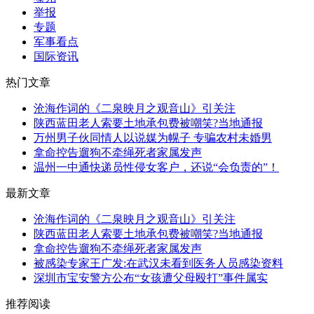
举报
专题
军事看点
国际资讯
热门文章
沧海作词的《二泉映月之观音山》引关注
陕西蓝田老人索要土地承包费被嘲笑?当地通报
万州男子伙同情人以说媒为幌子 专骗农村未婚男
拿命控告遛狗不牵绳死者家属发声
温州一中通快递员性侵女客户，还说“会负责的”！
最新文章
沧海作词的《二泉映月之观音山》引关注
陕西蓝田老人索要土地承包费被嘲笑?当地通报
拿命控告遛狗不牵绳死者家属发声
被感染专家王广发:在武汉未看到医务人员感染资料
深圳市宝安警方公布“女孩遭父母殴打”事件属实
推荐阅读