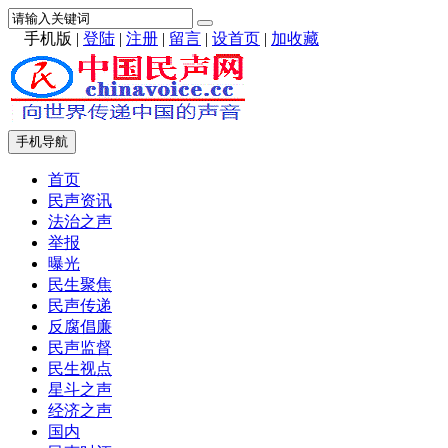
手机版
|
登陆
|
注册
|
留言
|
设首页
|
加收藏
手机导航
首页
民声资讯
法治之声
举报
曝光
民生聚焦
民声传递
反腐倡廉
民声监督
民生视点
星斗之声
经济之声
国内