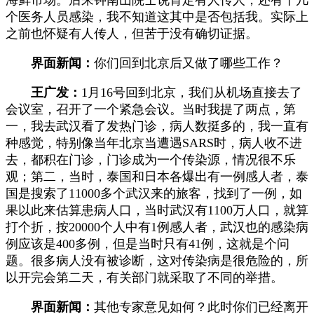
个医务人员感染，我不知道这其中是否包括我。实际上
之前也怀疑有人传人，但苦于没有确切证据。
界面新闻：
你们回到北京后又做了哪些工作？
王广发：
1月16号回到北京，我们从机场直接去了
会议室，召开了一个紧急会议。当时我提了两点，第
一，我去武汉看了发热门诊，病人数挺多的，我一直有
种感觉，特别像当年北京当遭遇SARS时，病人收不进
去，都积在门诊，门诊成为一个传染源，情况很不乐
观；第二，当时，泰国和日本各爆出有一例感人者，泰
国是搜索了11000多个武汉来的旅客，找到了一例，如
果以此来估算患病人口，当时武汉有1100万人口，就算
打个折，按20000个人中有1例感人者，武汉也的感染病
例应该是400多例，但是当时只有41例，这就是个问
题。很多病人没有被诊断，这对传染病是很危险的，所
以开完会第二天，有关部门就采取了不同的举措。
界面新闻：
其他专家意见如何？此时你们已经离开