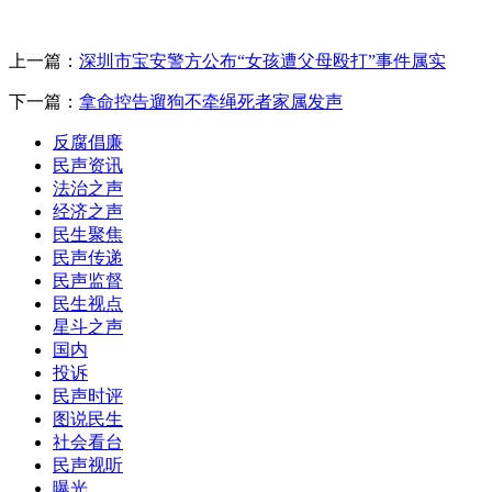
上一篇：
深圳市宝安警方公布“女孩遭父母殴打”事件属实
下一篇：
拿命控告遛狗不牵绳死者家属发声
反腐倡廉
民声资讯
法治之声
经济之声
民生聚焦
民声传递
民声监督
民生视点
星斗之声
国内
投诉
民声时评
图说民生
社会看台
民声视听
曝光