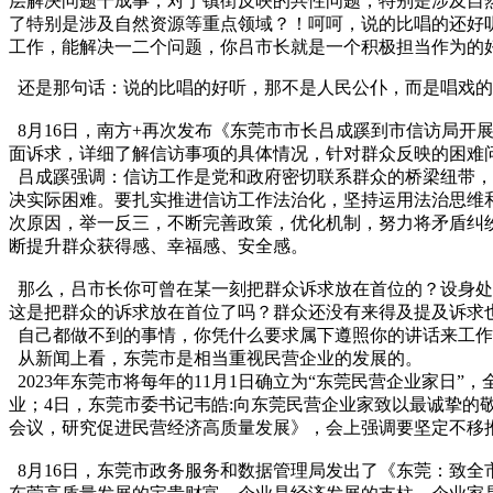
层解决问题干成事，对于镇街反映的共性问题，特别是涉及自
了特别是涉及自然资源等重点领域？！呵呵，说的比唱的还好
工作，能解决一二个问题，你吕市长就是一个积极担当作为的
还是那句话：说的比唱的好听，那不是人民公仆，而是唱戏的
8月16日，南方+再次发布《东莞市市长吕成蹊到市信访局
面诉求，详细了解信访事项的具体情况，针对群众反映的困难
吕成蹊强调：信访工作是党和政府密切联系群众的桥梁纽带，
决实际困难。要扎实推进信访工作法治化，坚持运用法治思维
次原因，举一反三，不断完善政策，优化机制，努力将矛盾纠
断提升群众获得感、幸福感、安全感。
那么，吕市长你可曾在某一刻把群众诉求放在首位的？设身处
这是把群众的诉求放在首位了吗？群众还没有来得及提及诉求
自己都做不到的事情，你凭什么要求属下遵照你的讲话来工作
从新闻上看，东莞市是相当重视民营企业的发展的。
2023年东莞市将每年的11月1日确立为“东莞民营企业家日”
业；4日，东莞市委书记韦皓:向东莞民营企业家致以最诚挚的敬意
会议，研究促进民营经济高质量发展》，会上强调要坚定不移
8月16日，东莞市政务服务和数据管理局发出了《东莞：致