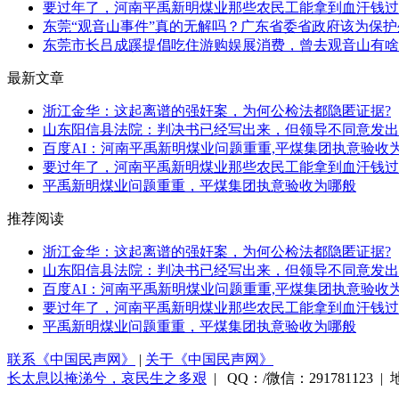
要过年了，河南平禹新明煤业那些农民工能拿到血汗钱过
东莞“观音山事件”真的无解吗？广东省委省政府该为保护生
东莞市长吕成蹊提倡吃住游购娱展消费，曾去观音山有啥
最新文章
浙江金华：这起离谱的强奸案，为何公检法都隐匿证据?
山东阳信县法院：判决书已经写出来，但领导不同意发出
百度AI：河南平禹新明煤业问题重重,平煤集团执意验收
要过年了，河南平禹新明煤业那些农民工能拿到血汗钱过
平禹新明煤业问题重重，平煤集团执意验收为哪般
推荐阅读
浙江金华：这起离谱的强奸案，为何公检法都隐匿证据?
山东阳信县法院：判决书已经写出来，但领导不同意发出
百度AI：河南平禹新明煤业问题重重,平煤集团执意验收
要过年了，河南平禹新明煤业那些农民工能拿到血汗钱过
平禹新明煤业问题重重，平煤集团执意验收为哪般
联系《中国民声网》
|
关于《中国民声网》
长太息以掩涕兮，哀民生之多艰
| QQ：/微信：291781123 | 地址：