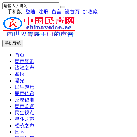
手机版
|
登陆
|
注册
|
留言
|
设首页
|
加收藏
手机导航
首页
民声资讯
法治之声
举报
曝光
民生聚焦
民声传递
反腐倡廉
民声监督
民生视点
星斗之声
经济之声
国内