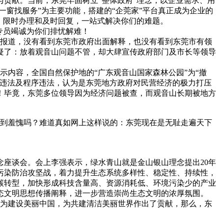
贡献。当前，东莞牢固树立“整体政府”理念，以企业需求、用
一窗找服务”为主要功能，搭建的“企莞家”平台真正成为企业的
、限时办理和及时回复，一站式解决你们的难题。
专员竭诚为你们排忧解难！
报道，没有看到东莞市政府出面解释，也没有看到东莞市有领
疑了：放着观音山问题不管，却大肆宣传政府部门及市长等领导
示内容，全国自然保护地的“广东观音山国家森林公园”为“撤
体违法及程序违法，认为是东莞地方政府对民营经济的极力打压
！毕竟，东莞多位领导因为经济问题被查，而观音山长期被地方
到羞愧吗？难道真如网上这样说的：东莞现在是无耻走遍天下
念座谈会。会上李强表示，绿水青山就是金山银山理念提出20年
污染防治攻坚战，着力提升生态系统多样性、稳定性、持续性，
碳转型，加快形成科技含量高、资源消耗低、环境污染少的产业
态文明思想传播阐释，进一步营造崇尚生态文明的浓厚氛围。
为建设美丽中国，为共建清洁美丽世界作出了贡献，那么，东