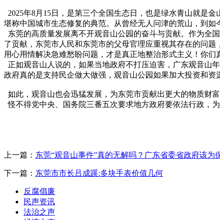
2025年8月15日，是第三个全国生态日，也是绿水青山就是
堪称中国城市生态修复的典范。从曾经无人问津的荒山，到如今
东莞的高质量发展离不开观音山公园的奋斗与贡献。作为全国
了贡献，东莞市人民和东莞市的父母官理应重视其存在的问题
用心用情解决急难愁盼问题，才是真正地整治形式主义！你们
正如观音山人说的，如果当地政府不打压迫害，广东观音山年营
政府真的是支持民企做大做强，观音山公园如果加大投资和资源
如此，观音山也会迅猛发展，为东莞市贡献出更大的物质财富
怪不得党中央、国务院三番五次要求地方政府要依法行政，为
上一篇：
东莞“观音山事件”真的无解吗？广东省委省政府该为
下一篇：
东莞市市长吕成蹊:多块手表价值几何
反腐倡廉
民声资讯
法治之声