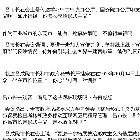
吕市长在会上是传达学习中共中央办公厅、国务院办公厅印发
义啊！如此行径，你怎么整治形式主义？！
作为工业城市的东莞市，能有一处森林氧吧，不值得幸福吗？
吕市长在会议强调，要进一步加大宣传力度，坚持线上线下宣
府部门反映情况，你如何引导社会各界来建言献策，能做到真
就连吕成跷市长和市政府秘书长严继宗在在2023年10月1
众，坐在市长位置上，你心里可有一丝愧疚？！
吕市长去观音山看见了这些毁林现场吗？有何感想
会议指出，全市政府系统要深入学习领会《整治形式主义为基
范督察检查考核和政务移动互联网应用程序管理。吕市长，别
你吕市长是形式主义！是不敢面对吗？
吕成跷市长在会上说：“要进一步拓展整治形式主义为基层减