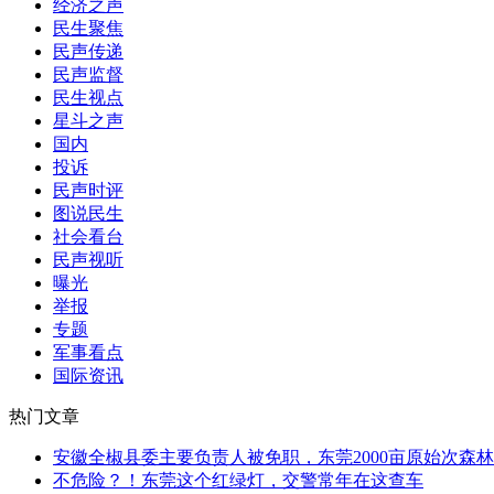
经济之声
民生聚焦
民声传递
民声监督
民生视点
星斗之声
国内
投诉
民声时评
图说民生
社会看台
民声视听
曝光
举报
专题
军事看点
国际资讯
热门文章
安徽全椒县委主要负责人被免职，东莞2000亩原始次森林
不危险？！东莞这个红绿灯，交警常年在这查车