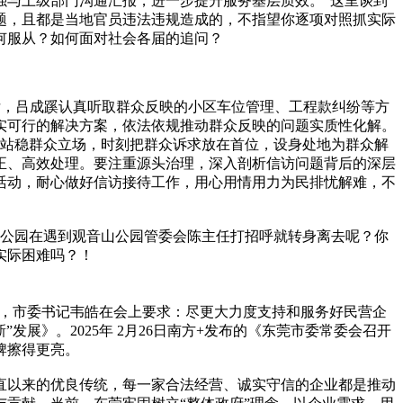
强与上级部门沟通汇报，进一步提升服务基层质效。”这里谈到
题，且都是当地官员违法违规造成的，不指望你逐项对照抓实际
何服从？如何面对社会各届的追问？
厅，吕成蹊认真听取群众反映的小区车位管理、工程款纠纷等方
实可行的解决方案，依法依规推动群众反映的问题实质性化解。
站稳群众立场，时刻把群众诉求放在首位，设身处地为群众解
正、高效处理。要注重源头治理，深入剖析信访问题背后的深层
活动，耐心做好信访接待工作，用心用情用力为民排忧解难，不
公园在遇到观音山公园管委会陈主任打招呼就转身离去呢？你
实际困难吗？！
业家日，市委书记韦皓在会上要求：尽更大力度支持和服务好民营企
展》。2025年 2月26日南方+发布的《东莞市委常委会召开
牌擦得更亮。
直以来的优良传统，每一家合法经营、诚实守信的企业都是推动