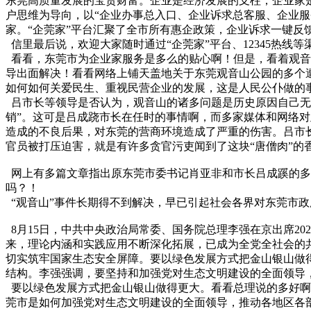
东莞高质量发展的宝贵财富。企业是经济发展的支柱，企业家
户思维为导向，以“企业办事总入口、企业诉求总客服、企业服
家。“企莞家”平台汇聚了全市所有惠企政策，企业诉求一键
信里最后说，欢迎大家随时通过“企莞家”平台、12345热
看看，东莞市为企业家服务是多么的贴心啊！但是，看着观音
导出面解决！看看网络上铺天盖地关于东莞观音山公园的多个
如何如何关爱民生、重视民营企业的发展，这是人民公仆做的
吕市长等领导是否认为，观音山的诸多问题是历史原因自己无力。
销”。这可是吕成跷市长在任时的事情啊，而多家媒体和网络
造成的不良后果，对东莞的营商环境造成了严重的伤害。吕市
官员被打压迫害，就是有许多贪官污吏闻到了这块“唐僧肉”的
网上有多篇文章指出原东莞市委书记肖亚非和市长吕成蹊的多
吗？！
“观音山”事件长期得不到解决，早已引起社会各界对东莞市
8月15日，中共中央政治局常委、国务院总理李强在京出席2
来，理论内涵和实践应用不断深化拓展，已成为全党全社会的
切实筑牢国家生态安全屏障。要以绿色发展方式把金山银山做
结构。李强强调，要坚持和加强党对生态文明建设的全面领导
要以绿色发展方式把金山银山做得更大。看看总理说的多好啊
莞市是如何加强党对生态文明建设的全面领导，推动各地区各