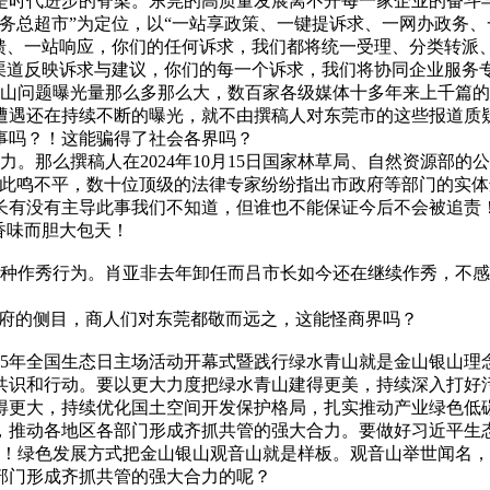
是时代进步的脊梁。东莞的高质量发展离不开每一家企业的奋斗与
务总超市”为定位，以“一站享政策、一键提诉求、一网办政务、
反馈、一站响应，你们的任何诉求，我们都将统一受理、分类转派
线等渠道反映诉求与建议，你们的每一个诉求，我们将协同企业服务
山问题曝光量那么多那么大，数百家各级媒体十多年来上千篇的
遭遇还在持续不断的曝光，就不由撰稿人对东莞市的这些报道质
事吗？！这能骗得了社会各界吗？
那么撰稿人在2024年10月15日国家林草局、自然资源部的公
对此鸣不平，数十位顶级的法律专家纷纷指出市政府等部门的实
长有没有主导此事我们不知道，但谁也不能保证今后不会被追责
香味而胆大包天！
种作秀行为。肖亚非去年卸任而吕市长如今还在继续作秀，不感
政府的侧目，商人们对东莞都敬而远之，这能怪商界吗？
025年全国生态日主场活动开幕式暨践行绿水青山就是金山银山理
共识和行动。要以更大力度把绿水青山建得更美，持续深入打好
得更大，持续优化国土空间开发保护格局，扎实推动产业绿色低
，推动各地区各部门形成齐抓共管的强大合力。要做好习近平生
！绿色发展方式把金山银山观音山就是样板。观音山举世闻名，
部门形成齐抓共管的强大合力的呢？