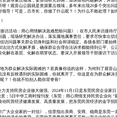
然资源等重点领域，要加强研究协调，加快推动问题解决，并加
听呀！观音山公园就是资源重点领域，多年来出现20多个突出问
好领导！可是，吕市长，你做了什么呢？！为什么不敢处理？如
！
开展接访活动：用心用情解决急难愁盼问题》：在市人民来访接待
问题，现场研究解决办法，落实属地属事责任，要求尽快拿出切
信访问题事关群众切身利益和社会和谐稳定。各级各部门要始终
和法治方式化解矛盾，确保群众合理合法诉求都能得到公平、公
纷化解在基层、化解在萌芽状态。要深入开展领导干部接访下访
地为群众解决实际困难的？若真像你说的这样，为何到了观音山
也没有反映遇到的实际困难，你就离开了。你这是在为群众解决
呢？！你就不怕别人戳你背脊骨?
，全力支持民营企业做大做强。2024年11月1日是东莞民营企
；5日中华工商时报刊发《东莞：用心用情支持民营企业向 “新”发
推动民营经济健康发展、高质量发展，把东莞民营经济的金字招
全市广大企业家的一封信》，信里指出亲商、安商、稳商是东莞一