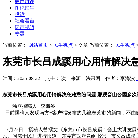
民声时评
图说民生
投诉
社会看台
民声视听
专题
当前位置：
网站首页
>
民生视点
> 文章
当前位置：
民生视点
东莞市长吕成蹊用心用情解决急
时间：2025-08-22 点击：
次
来源：法讯网 作者：李海波
东莞市长吕成蹊用心用情解决急难愁盼问题 那观音山公园多
独立撰稿人 李海波
日前撰稿人发现南方+客户端发布的几篇东莞市的新闻，不由
7月22日，撰稿人曾撰文《东莞市市长吕成蹊：会上大讲发展
民、问需于民》进行报道：东莞市政府党组书记、市长吕成蹊