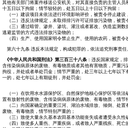
其他有关部门将案件移送公安机关，对其直接负责的主管人员
十五日以下拘留；情节较轻的，处五日以上十日以下拘留：
（一）建设项目未依法进行环境影响评价，被责令停止建设
（二）违反法律规定，未取得排污许可证排放污染物，被责
（三）通过暗管、渗井、渗坑、灌注或者篡改、伪造监测数
逃避监管的方式违法排放污染物的；
（四）生产、使用国家明令禁止生产、使用的农药，被责令
第六十九条 违反本法规定，构成犯罪的，依法追究刑事责任
《中华人民共和国刑法》第三百三十八条
：违反国家规定，排
含传染病病原体的废物、有毒物质或者其他有害物质，严重污
拘役，并处或者单处罚金；情节严重的，处三年以上七年以下
一的，处七年以上有期徒刑，并处罚金;
（一）在饮用水水源保护区、自然保护地核心保护区等依法
置有放射性的废物、含传染病病原体的废物、有毒物质，情节
（二）向国家确定的重要江河、湖泊水域排放、倾倒、处置
废物、有毒物质，情节特别严重的；
（三）致使大量永久基本农田基本功能丧失或者遭受永久性
（四）致使多人重伤、严重疾病，或者致人严重残疾、死亡