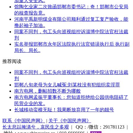
加重大安全风..
馆陶乞业家二次致函邯郸市委书记：奇！邯郸市公安局
的核查报告竟..
河南平禹新明煤业有限公司顺利通过复工复产验收，能
撸起袖子加油..
同案不同判，包工头向巡视组控诉淄博中院法官枉法裁
判
实名举报邯郸市永年区法院执行法官错误执行后 执行副
局长、局长..
推荐阅读
同案不同判，包工头向巡视组控诉淄博中院法官枉法裁
判
邯郸八旬老母为女儿喊冤:刘某枝没有犯组织卖淫罪
南方电网，删帖招数不断为哪般
南方电网孟振平董事长：您知道拒绝给公园供电阻碍了
民营企业的发..
长城移动蛮横无耻！我果断放弃用了一年的靓号
联系《中国民声网》
|
关于《中国民声网》
长太息以掩涕兮，哀民生之多艰
| QQ：/微信：291781123 |