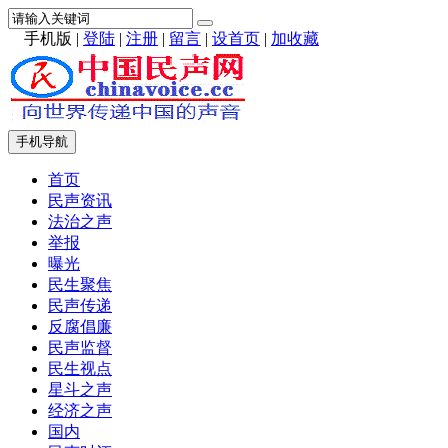
手机版
|
登陆
|
注册
|
留言
|
设首页
|
加收藏
手机导航
首页
民声资讯
法治之声
举报
曝光
民生聚焦
民声传递
反腐倡廉
民声监督
民生视点
星斗之声
经济之声
国内