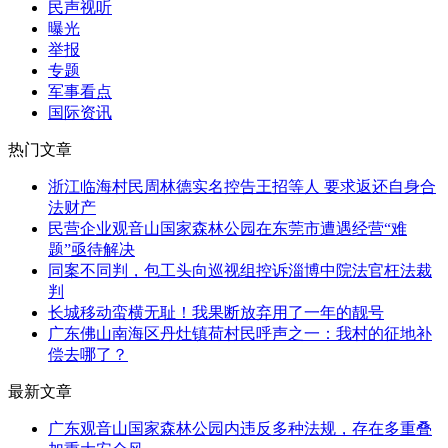
民声视听
曝光
举报
专题
军事看点
国际资讯
热门文章
浙江临海村民周林德实名控告王招等人 要求返还自身合
法财产
民营企业观音山国家森林公园在东莞市遭遇经营“难
题”亟待解决
同案不同判，包工头向巡视组控诉淄博中院法官枉法裁
判
长城移动蛮横无耻！我果断放弃用了一年的靓号
广东佛山南海区丹灶镇荷村民呼声之一：我村的征地补
偿去哪了？
最新文章
广东观音山国家森林公园内违反多种法规，存在多重叠