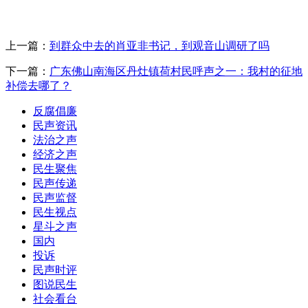
上一篇：
到群众中去的肖亚非书记，到观音山调研了吗
下一篇：
广东佛山南海区丹灶镇荷村民呼声之一：我村的征地
补偿去哪了？
反腐倡廉
民声资讯
法治之声
经济之声
民生聚焦
民声传递
民声监督
民生视点
星斗之声
国内
投诉
民声时评
图说民生
社会看台