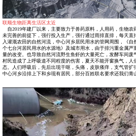
联顺生物距离生活区太近
自2019年建厂以来，主要致力于兽药原料，人用药，生物农
未完善的前提下，强行投入生产，强行通过雨排直排，每天直
入灌溉农田的自然河流，中心河乡居民用水的管网周围，《自
个七台河居民用水的水源地》及城市用水，由于排污重金属严
量的改变。也导致自然河流野生鱼虾的大量死亡，发酵车间废
村民造成了上呼吸道不同程度的伤害，夏天不能开窗换气，人
态。人们呼吸后，先后出现干呕，头痛，皮肤瘙痒，支气管扩
中心河乡沿排上下和乡现有居民，部分百姓联名要求还我们青