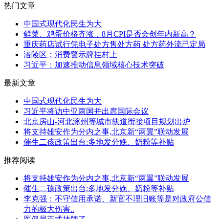
热门文章
中国式现代化民生为大
鲜菜、鸡蛋价格齐涨，8月CPI是否会创年内新高？
重庆药店试行凭电子处方售处方药 处方药外流已定局
涪陵区：消费警示牌挂村上
习近平：加速推动信息领域核心技术突破
最新文章
中国式现代化民生为大
习近平将访中亚两国并出席国际会议
北京房山-河北涿州等城市轨道衔接项目规划出炉
将支持雄安作为分内之事,北京新“两翼”联动发展
催生二孩政策出台:多地发分娩、奶粉等补贴
推荐阅读
将支持雄安作为分内之事,北京新“两翼”联动发展
催生二孩政策出台:多地发分娩、奶粉等补贴
李克强：不守信用承诺、新官不理旧账等是对政府公信
力的极大伤害..