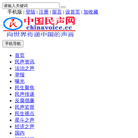
手机版
|
登陆
|
注册
|
留言
|
设首页
|
加收藏
手机导航
首页
民声资讯
法治之声
举报
曝光
民生聚焦
民声传递
反腐倡廉
民声监督
民生视点
星斗之声
经济之声
国内