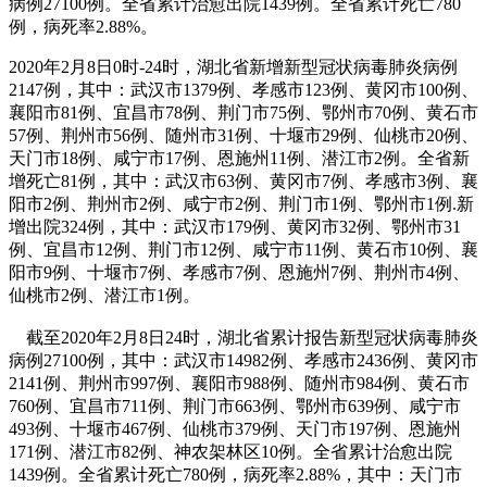
病例27100例。全省累计治愈出院1439例。全省累计死亡780
例，病死率2.88%。
2020年2月8日0时-24时，湖北省新增新型冠状病毒肺炎病例
2147例，其中：武汉市1379例、孝感市123例、黄冈市100例、
襄阳市81例、宜昌市78例、荆门市75例、鄂州市70例、黄石市
57例、荆州市56例、随州市31例、十堰市29例、仙桃市20例、
天门市18例、咸宁市17例、恩施州11例、潜江市2例。全省新
增死亡81例，其中：武汉市63例、黄冈市7例、孝感市3例、襄
阳市2例、荆州市2例、咸宁市2例、荆门市1例、鄂州市1例.新
增出院324例，其中：武汉市179例、黄冈市32例、鄂州市31
例、宜昌市12例、荆门市12例、咸宁市11例、黄石市10例、襄
阳市9例、十堰市7例、孝感市7例、恩施州7例、荆州市4例、
仙桃市2例、潜江市1例。
截至2020年2月8日24时，湖北省累计报告新型冠状病毒肺炎
病例27100例，其中：武汉市14982例、孝感市2436例、黄冈市
2141例、荆州市997例、襄阳市988例、随州市984例、黄石市
760例、宜昌市711例、荆门市663例、鄂州市639例、咸宁市
493例、十堰市467例、仙桃市379例、天门市197例、恩施州
171例、潜江市82例、神农架林区10例。全省累计治愈出院
1439例。全省累计死亡780例，病死率2.88%，其中：天门市